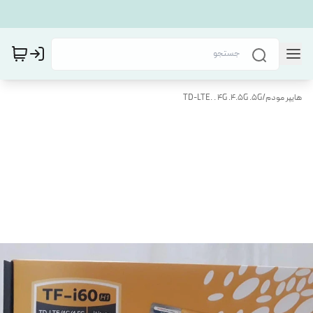
هایپر مودم
/
TD-LTE. . 4G .4.5G .5G