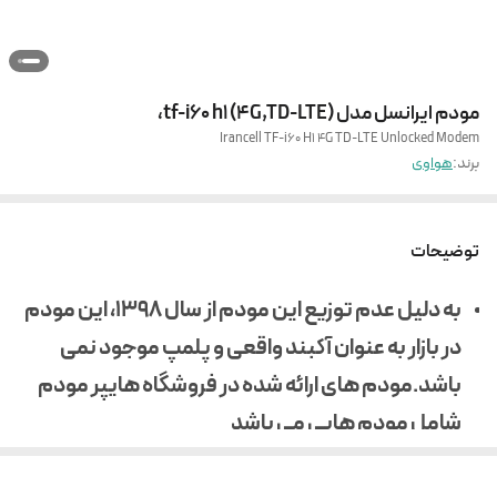
مودم ایرانسل مدل tf-i60 h1 (4G,TD-LTE)،
Irancell TF-i60 H1 4G TD-LTE Unlocked Modem
برند:
هواوی
توضیحات
به دلیل عدم توزیع این مودم از سال 1398، این مودم
در بازار به عنوان آکبند واقعی و پلمپ موجود نمی
باشد.مودم های ارائه شده در فروشگاه هایپر مودم
شامل مودم هایی می باشد
که دکور و مناقصه های سازمانی بنا به دلیل عدم