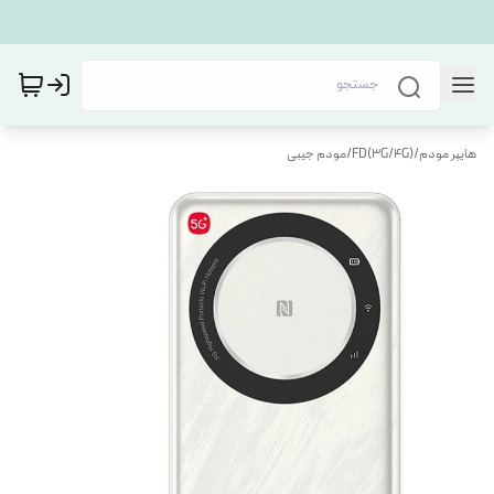
هایپر مودم
/
FD(3G/4G)
/
مودم جیبی