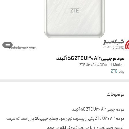
مودم جیبی 5G ZTE U30 Air آکبند
ZTE U30 Air 5G Pocket Modem
برند:
ZTE
توضیحات
مودم جیبی 5G ZTE U30 Air آکبند
مودم ZTE U30 Air یکی از پیشرفته‌ترین مودم‌های جیبی
5G
بازار است که سرعت
اینترنت فوق‌العاده‌ای را در ابعاد کوچک ارائه می‌دهد.