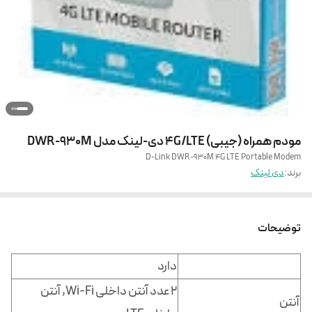
مودم همراه (جیبی) 4G/LTE دی-لینک مدل DWR-930M
D-Link DWR-930M 4G LTE Portable Modem
برند:
دی لینک
توضیحات
دارد
2 عدد آنتن داخلی Wi-Fi, آنتن
آنتن