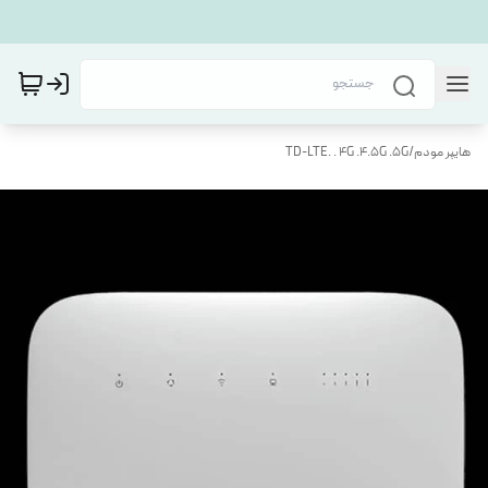
هایپر مودم
/
TD-LTE. . 4G .4.5G .5G