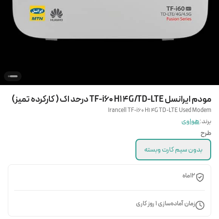
مودم ایرانسل TF-i60 H1 4G/TD-LTE درحد اک ( کارکرده تمیز)
Irancell TF-i60 H1 4G TD-LTE Used Modem
برند:
هواوی
طرح
بدون سیم کارت وبسته
12ماه
زمان آماده‌سازی
1
روز کاری