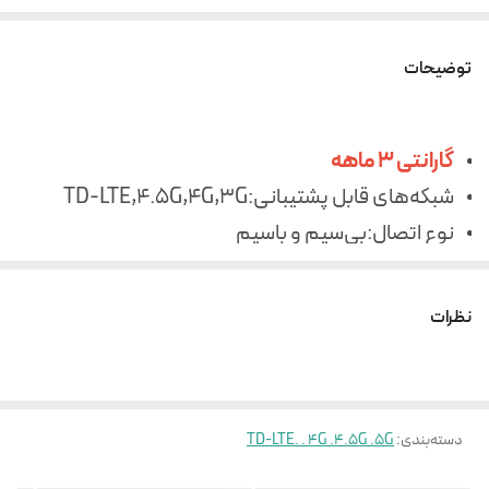
توضیحات
گارانتی 3 ماهه
شبکه‌های قابل پشتیبانی:TD-LTE,4.5G,4G,3G
نوع اتصال:بی‌سیم و باسیم
رابط‌ها:شیار سیم کارت، پورت RJ-45 LAN، پورت RJ-
45 WAN/LAN، پورت RJ-11، اتصال بی‌سیم (Wi-Fi)
نظرات
قابلیت پشتیبانی از SMS:دارد
دسته‌بندی
:
TD-LTE. . 4G .4.5G .5G