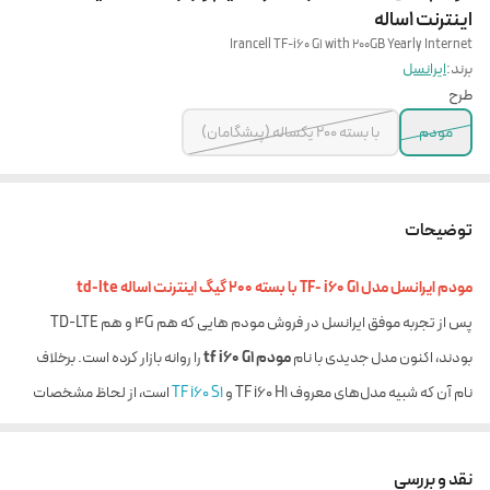
اینترنت 1ساله
Irancell TF-i60 G1 with 200GB Yearly Internet
برند:
ایرانسل
طرح
مودم
با بسته 200 یکساله (پیشگامان)
توضیحات
مودم ایرانسل مدل TF- i60 G1 با بسته 200 گیگ اینترنت 1ساله td-lte
پس از تجربه موفق ایرانسل در فروش مودم هایی که هم 4G و هم TD-LTE
بودند، اکنون مدل جدیدی با نام
مودم tf i60 G1
را روانه بازار کرده است. برخلاف
نام آن که شبیه مدل‌های معروف TF i60 H1 و
TF i60 S1
است، از لحاظ مشخصات
مودم i60 g1، دارای ظاهر و سخت افزاری متفاوت‌تر از برادران بزرگ‌تر خود است.
G1 از لحاظ طراحی ظاهری بیشتر شبیه مودم‌های رومیزی نسل جدید است. ظاهر
نقد و بررسی