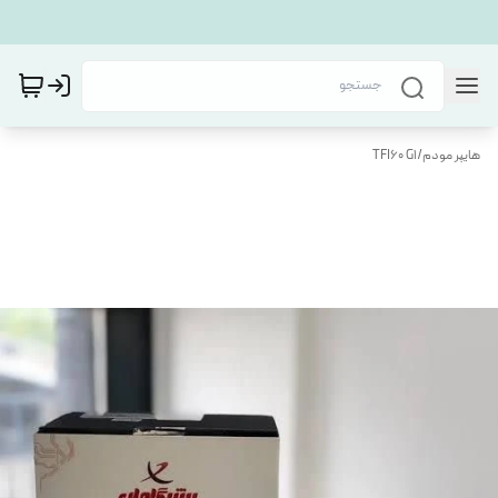
هایپر مودم
/
TFI60 G1