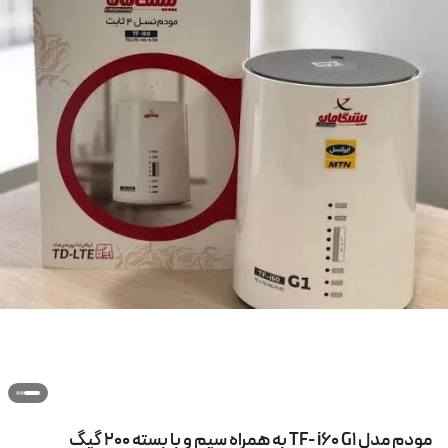
مودم مدل TF- i60 G1 به همراه سیم و با بسته 200 گیگ