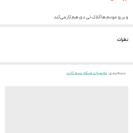
و بر رو مودم ها آنلاک تی دی هم کار می‌کند
سیم کارت به نام خودتان فعال می‌شود.
وقابل خرید وتمدید مجدبسته های شرکت ایرانسل را دارد
نظرات
سیم کارت به نام و از تاریخ سفارش فعال میباشد
فعال سازی غیرحضوری...
دسته‌بندی
:
تجهیزات شبکه, سیم کارت