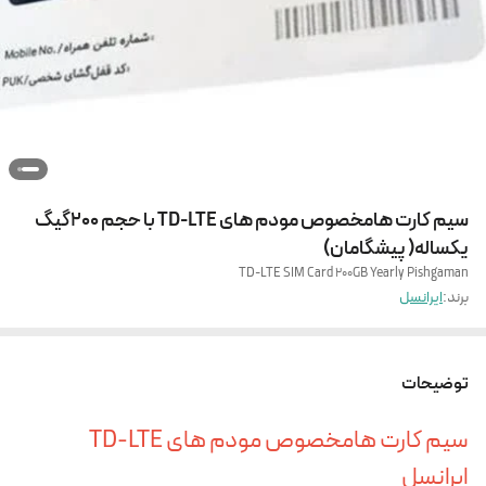
سیم کارت هامخصوص مودم های TD-LTE با حجم 200گیگ
یکساله( پیشگامان)
TD-LTE SIM Card 200GB Yearly Pishgaman
برند:
ایرانسل
توضیحات
سیم کارت هامخصوص مودم های TD-LTE
ایرانسل