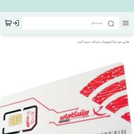
هایپر مودم
/
تجهیزات شبکه, سیم کارت