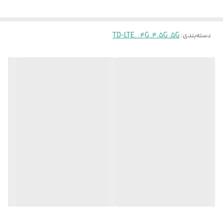
برای خرید این مودم می باشد؟
در جواب باید بگوییم که این سری از مودم ها با توجه به گین
دسته‌بندی
:
TD-LTE. . 4G .4.5G .5G
بالای آنتن های داخلی این مودم و پردانده CPU و رام قوی به
شما این قابلیت را می دهد که با استفاده از یک سیمکارت 4G
پهنای باند بیشتری نسبت به بقیه مودم های 4G دریافت نمایید.
با کمی آینده نگری و با توجه به عمر بالای مودم ها و ورود
تکنولوژی های جدبد مانند 5G شما می توانید با خرید یک مودم
تا چندین سال نسبت به تکنولوژی روز دنیا همگام باشید و نیاز به
بروزرسانی مودم نداشته باشید.