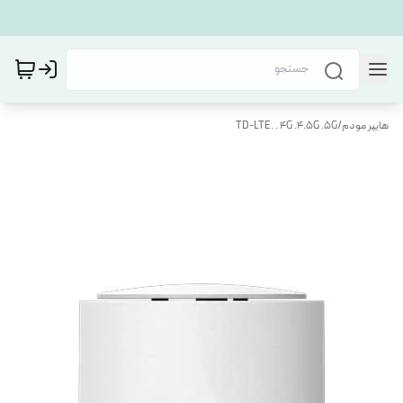
هایپر مودم
/
TD-LTE. . 4G .4.5G .5G