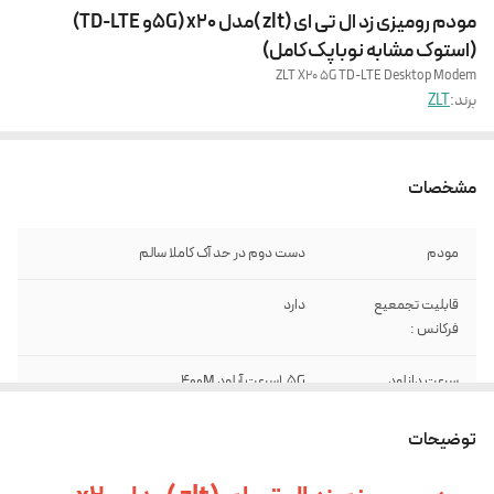
مودم رومیزی زد ال تی ای (zlt )مدل x20 (5Gو TD-LTE)
(استوک مشابه نو‌باپک‌کامل)
ZLT X20 5G TD-LTE Desktop Modem
برند:
ZLT
مشخصات
مودم
دست دوم در حد آک کاملا سالم
قابلیت تجمعیع
دارد
فرکانس :
سرعت دانلود
1.5Gسرعت آپلود 400M
پورت شبکه
گیگ 4 عدد
توضیحات
انلاک
ساپورت تمامی سیم کارت ها