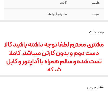
.وایرلس
2 باند
.سرعت
دانلود و آپلود بالا
.پورت
USB
توضیحات
.آنلاک
ساپورت سیم کارت ایرانسل و همراه اول
مشتری محترم لطفا توجه داشته باشید کالا
دست دوم و بدون کارتن میباشد. کاملا
تست شده و سالم همراه با آداپتور و کابل
شبکه
مودم نوکیا استوانه ای فورجی Nokia
FastMile 4G Gateway1
نقد و بررسی
دارای دو پورت لن شبکه گیگابیتی
دارای پورت یو اس بی