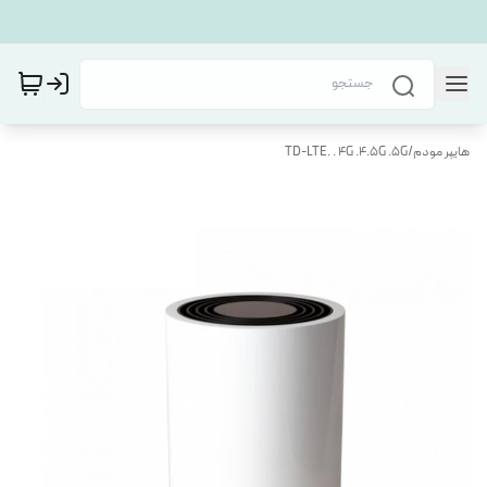
هایپر مودم
/
TD-LTE. . 4G .4.5G .5G