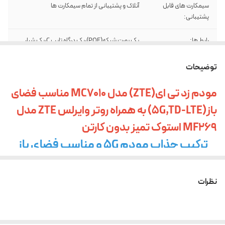
سیمکارت های قابل
آنلاک و پشتیبانی از تمام سیمکارت ها
پشتیبانی:
رابط ها:
یک پورت شبکه(POE)،یک درگاه تایپ C،یک شیار
سیمکارت میکرو
توضیحات
شبکه های قابل
2G/3G/4G/5G/TD-LTE
پشتیبانی:
مودم زد تی ای(ZTE) مدل MC7010 مناسب فضای
باز(5G,TD-LTE) به همراه روتر وایرلس ZTE مدل
MF269 استوک تمیز بدون کارتن
ترکیب جذاب مودم 5G و مناسب فضای باز
MC7010 و روتر وایرلس MF269 هر دو از برند
محبوب
نظرات
ZTE محصول سال 2022
در برخی از مناطق که از نظر پوشش دهی آنتن