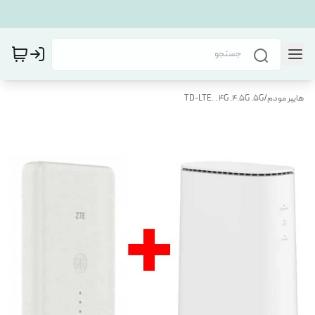
هایپر مودم
/
TD-LTE. . 4G .4.5G .5G