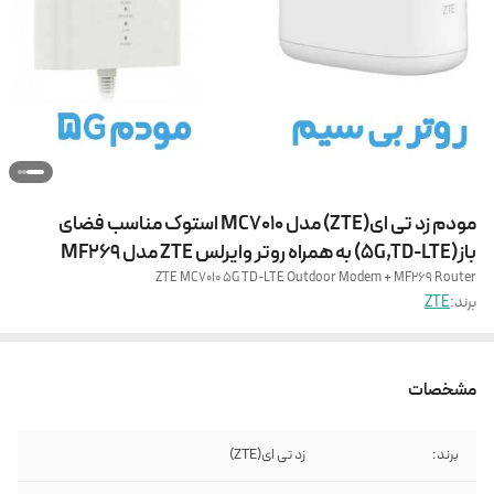
مودم زد تی ای(ZTE) مدل MC7010 استوک مناسب فضای
باز(5G,TD-LTE) به همراه روتر وایرلس ZTE مدل MF269
ZTE MC7010 5G TD-LTE Outdoor Modem + MF269 Router
برند:
ZTE
مشخصات
برند:
زد تی ای(ZTE)