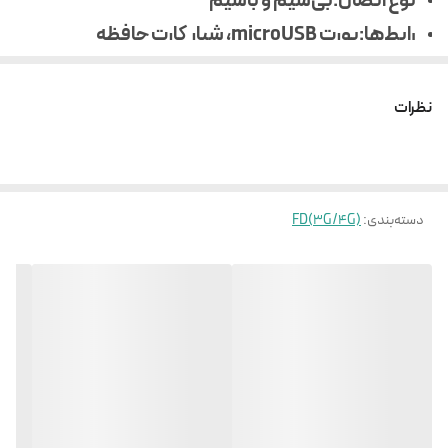
نوع اتصال:بی‌سیم و باسیم
رابط‌ها:پورت microUSB، شیار کارت حافظه
MicroSD، اتصال بی‌سیم (Wi-Fi)
قابلیت پشتیبانی از SMS:دارد
نظرات
متعلقات:دفترچه راهنما، شارژر، کابل رابط
صفحه نمایش:دارد
باتری:دارد
دسته‌بندی
:
FD(3G/4G)