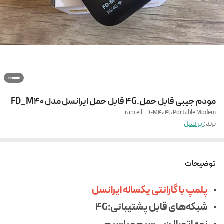
مودم جیبی قابل حمل.4G قابل حمل ایرانسل مدل FD_M40
Irancell FD-M40 4G Portable Modem
برند:
ایرانسل
توضیحات
پلمپ با گارانتی یکساله ایرانسل
شبکه‌های قابل پشتیبانی:4G