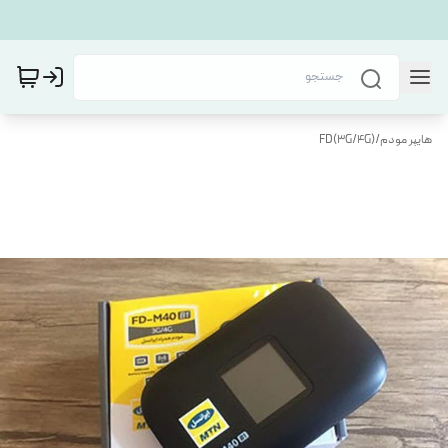
هایپر مودم
/
FD(3G/4G)