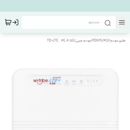
هایپر مودم
/
FD(3G/4G)
/
مودم جیبی
/
TD-LTE. . 4G .4.5G