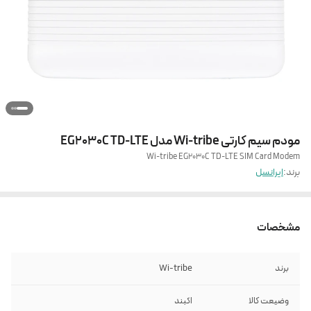
مودم سیم کارتی Wi-tribe مدل EG2030C TD-LTE
Wi-tribe EG2030C TD-LTE SIM Card Modem
برند:
ایرانسل
مشخصات
برند
Wi-tribe
وضیعت کالا
اکبند