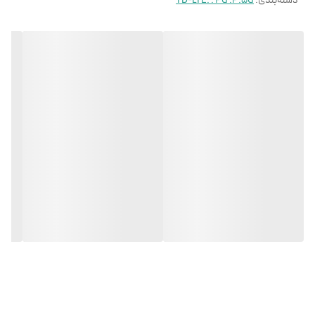
دسته‌بندی
:
TD-LTE. . 4G .4.5G
پشتیبانی از 4G LTE CAT4
: سرعت دانلود
تا 150Mbps و آپلود تا 50Mbps.
Wi-Fi دو بانده
: پشتیبانی از فرکانس
2.4GHz با سرعت 300Mbps.
1 پورت LAN
: پورت LAN برای اتصال
دستگاه‌های مختلف.
پشتیبانی از SIM کارت
: نصب و استفاده
آسان از سیم‌کارت برای اتصال به اینترنت.
آنتن داخلی
: آنتن‌های داخلی برای
سیگنال‌دهی بهتر و پوشش وسیع‌تر.
پشتیبانی از پروتکل‌های امنیتی WPA2-
PSK و WPA
برای حفظ امنیت شبکه.
پوشش Wi-Fi تا 100 متر
برای استفاده در